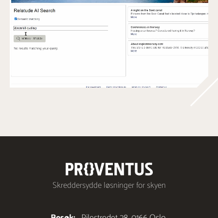
Skreddersydde løsninger for skyen