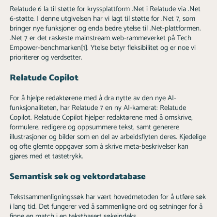
Relatude 6 la til støtte for kryssplattform .Net i Relatude via .Net
6-støtte. I denne utgivelsen har vi lagt til støtte for .Net 7, som
bringer nye funksjoner og enda bedre ytelse til .Net-plattformen.
.Net 7 er det raskeste mainstream web-rammeverket på Tech
Empower-benchmarken[1]. Ytelse betyr fleksibilitet og er noe vi
prioriterer og verdsetter.
Relatude Copilot
For å hjelpe redaktørene med å dra nytte av den nye AI-
funksjonaliteten, har Relatude 7 en ny AI-kamerat: Relatude
Copilot. Relatude Copilot hjelper redaktørene med å omskrive,
formulere, redigere og oppsummere tekst, samt generere
illustrasjoner og bilder som en del av arbeidsflyten deres. Kjedelige
og ofte glemte oppgaver som å skrive meta-beskrivelser kan
gjøres med et tastetrykk.
Semantisk søk og vektordatabase
Tekstsammenligningssøk har vært hovedmetoden for å utføre søk
i lang tid. Det fungerer ved å sammenligne ord og setninger for å
finne en match i en tekstbasert søkeindeks.