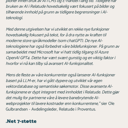
pioner innen bruk av AI i CMS og E-handel i lang tid. Tidligere har
bruken av AI i Relatude hovedsakelig vært fokusert på bilder og
tilhørende innhold på grunn av tidligere begrensninger i AI-
teknologi.
Med denne utgivelsen har vi utviklet en rekke nye funksjoner
hovedsakelig fokusert på tekst, for å dra nytte av kraften til
moderne store språkmodeller (som chatGPT). De nye AI-
teknologiene har også forbedret våre bildefunksjoner. På grunn av
samarbeidet med Microsoft har vi hatt tidlig tilgang til Azure
OpenAI GPT4. Dette har vært svært gunstig og en viktig faktor i
hvorfor vi nå kan tilby så avansert AI-funksjonalitet.
Mens de fleste av våre konkurrenter også lanserer AI-funksjoner
basert på LLM-er, har vi gått dypere og utviklet vår egen
vektordatabase og semantiske søkemotor. Disse avanserte AI-
funksjonene er dypt integrert med innholdet i Relatude. Dette gjør
det mulig for partnerne våre å levere banebrytende AI-
webprosjekter til lavere kostnader enn konkurrentene,"
sier Ole
Gulbrandsen - Avdelingsleder, Relatude i Proventus.
.Net 7-støtte